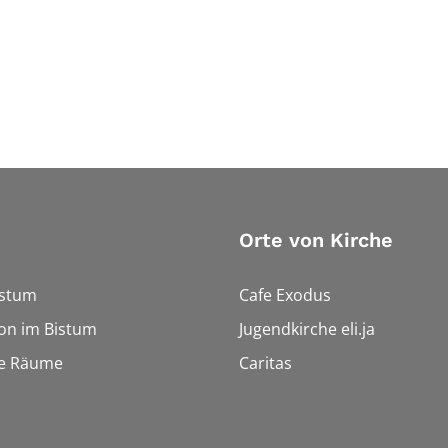
Orte von Kirche
istum
Cafe Exodus
on im Bistum
Jugendkirche eli.ja
le Räume
Caritas