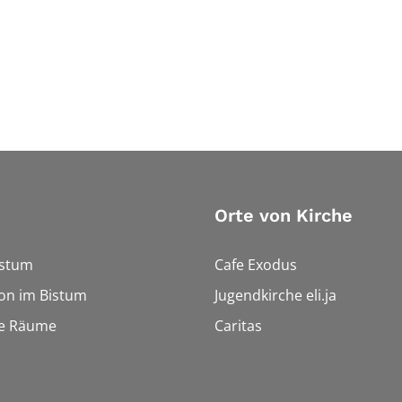
Orte von Kirche
istum
Cafe Exodus
on im Bistum
Jugendkirche eli.ja
le Räume
Caritas