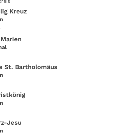
reis
lig Kreuz
n
e
 Marien
hal
he St. Bartholomäus
n
ristkönig
n
rz-Jesu
n