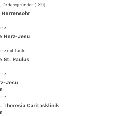
r, Ordensgründer (1221)
n Herrensohr
sse
he Herz-Jesu
se mit Taufe
e St. Paulus
d
sse
rz-Jesu
n
sse
. Theresia Caritasklinik
n