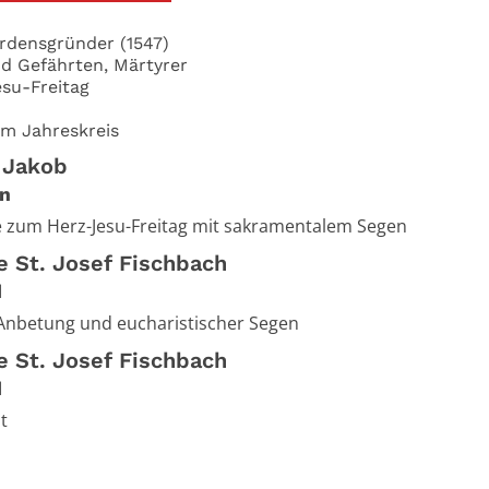
 Ordensgründer (1547)
und Gefährten, Märtyrer
su-Freitag
im Jahreskreis
. Jakob
n
e zum Herz-Jesu-Freitag mit sakramentalem Segen
e St. Josef Fischbach
d
Anbetung und eucharistischer Segen
e St. Josef Fischbach
d
t