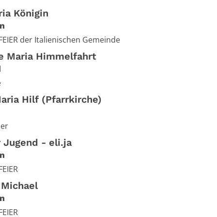
ia Königin
n
EIER der Italienischen Gemeinde
he Maria Himmelfahrt
d
e
ria Hilf (Pfarrkirche)
ier
 Jugend - eli.ja
n
FEIER
 Michael
n
FEIER