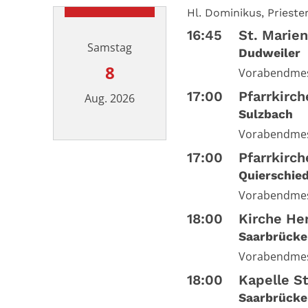
Hl. Dominikus, Prieste
16:45
St. Marie
Samstag
Dudweiler
8
Vorabendme
17:00
Pfarrkirc
Aug. 2026
Sulzbach
Vorabendmes
Datum: 8. August 2026
17:00
Pfarrkirch
Quierschie
Vorabendme
18:00
Kirche He
Saarbrücke
Vorabendme
18:00
Kapelle St
Saarbrücke