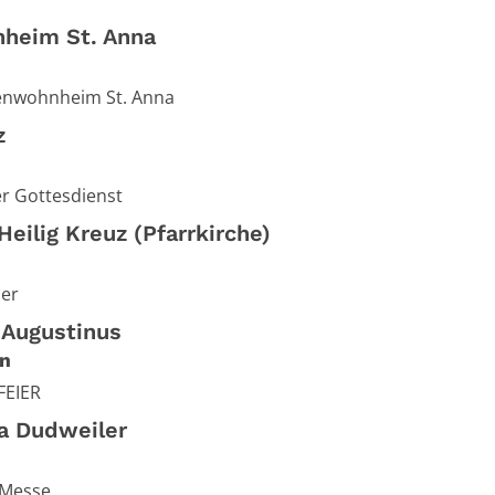
heim St. Anna
enwohnheim St. Anna
z
r Gottesdienst
eilig Kreuz (Pfarrkirche)
ier
 Augustinus
n
FEIER
ra Dudweiler
 Messe