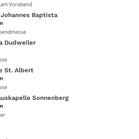
t am Vorabend
. Johannes Baptista
n
abendmesse
ra Dudweiler
sse
e St. Albert
n
sse
uskapelle Sonnenberg
n
ier