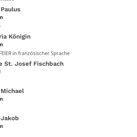
 Paulus
n
e
ia Königin
n
EIER in französischer Sprache
e St. Josef Fischbach
d
 Michael
n
. Jakob
n