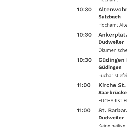
10:30
Altenwohn
Sulzbach
Hochamt Alt
10:30
Ankerplat
Dudweiler
Ökumenische
10:30
Güdingen H
Güdingen
Eucharistiefe
11:00
Kirche St.
Saarbrücke
EUCHARISTIE
11:00
St. Barba
Dudweiler
Keine heilige