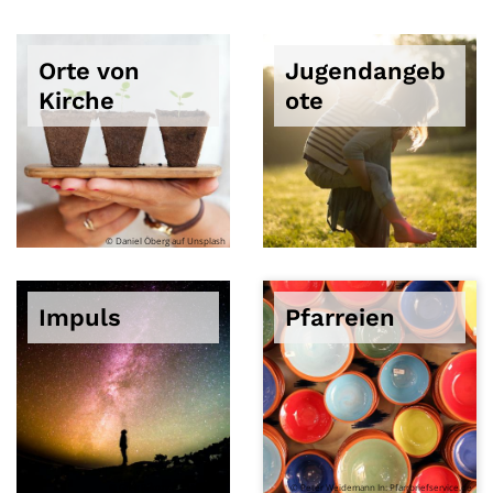
Orte von
Jugendangeb
Kirche
ote
© Daniel Öberg auf Unsplash
Impuls
Pfarreien
© Greg Rakozy auf Unsplash
© Peter Weidemann In: Pfarrbriefservice.de