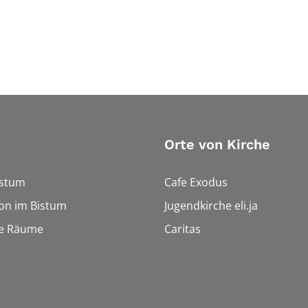
Orte von Kirche
istum
Cafe Exodus
on im Bistum
Jugendkirche eli.ja
le Räume
Caritas