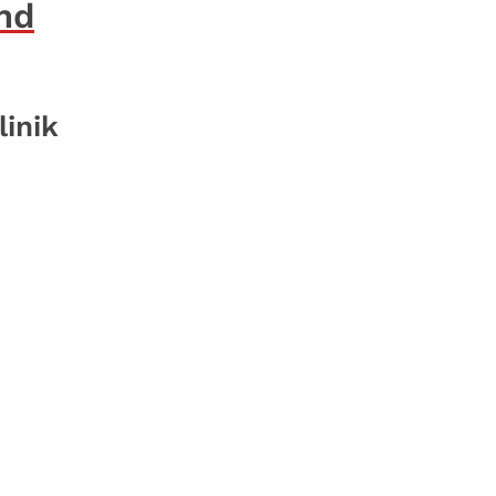
nd
linik