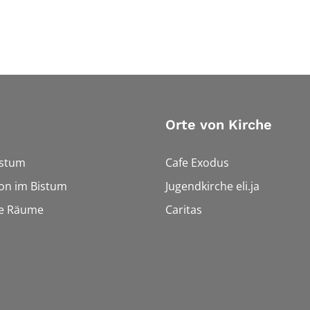
Orte von Kirche
istum
Cafe Exodus
on im Bistum
Jugendkirche eli.ja
le Räume
Caritas