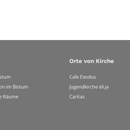
Orte von Kirche
istum
Cafe Exodus
on im Bistum
Jugendkirche eli.ja
le Räume
Caritas