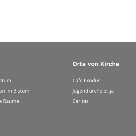
Orte von Kirche
istum
Cafe Exodus
on im Bistum
Jugendkirche eli.ja
le Räume
Caritas