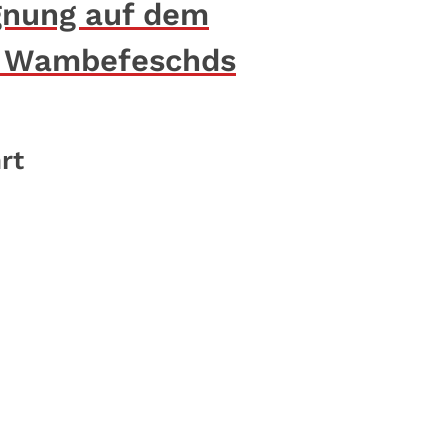
gnung auf dem
es Wambefeschds
rt