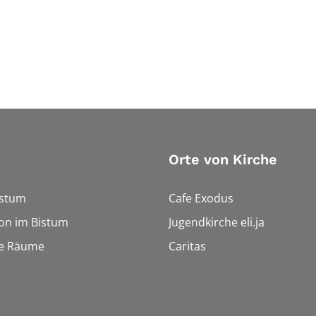
Orte von Kirche
istum
Cafe Exodus
on im Bistum
Jugendkirche eli.ja
le Räume
Caritas