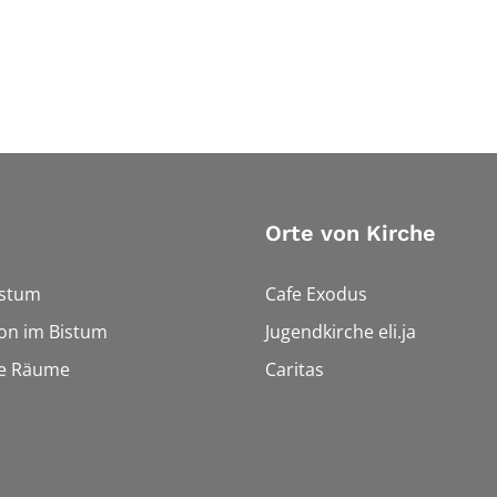
Orte von Kirche
istum
Cafe Exodus
on im Bistum
Jugendkirche eli.ja
le Räume
Caritas