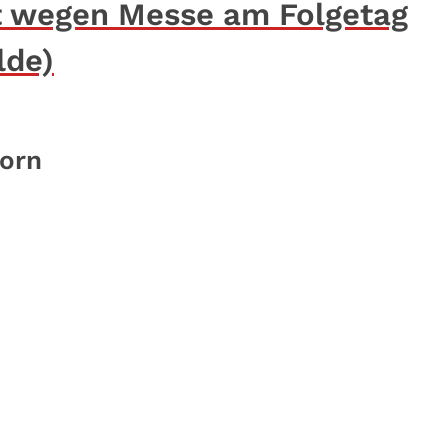
t wegen Messe am Folgetag
lde)
born