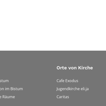
Orte von Kirche
istum
Cafe Exodus
on im Bistum
Jugendkirche eli.ja
le Räume
Caritas