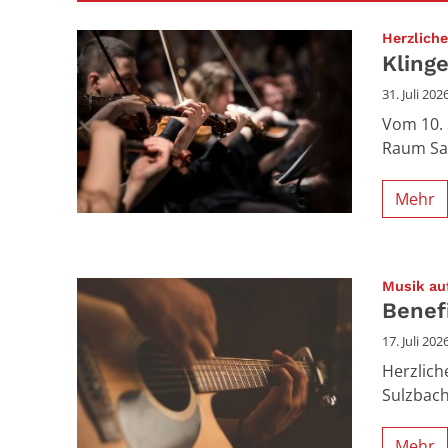
Herzlich
Kling
31. Juli 202
Vom 10. 
Raum Saa
Mehr
Musik au
Benef
17. Juli 202
Herzlich
Sulzbach
Mehr