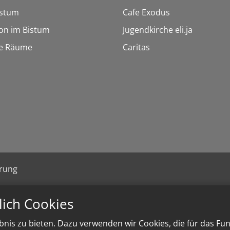
istum
Cafe Exodus
on im Bistum
Jugendkirche eli.ja
le Räume
Caritas
ärung
lich Cookies
nis zu bieten. Dazu verwenden wir Cookies, die für das Fu