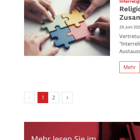
Interreli
Relig
Zusam
29. Juni 20
Vertretu
"Interre
Austausc
Mehr
Vorherige Seite
Nächste Seite
1
2