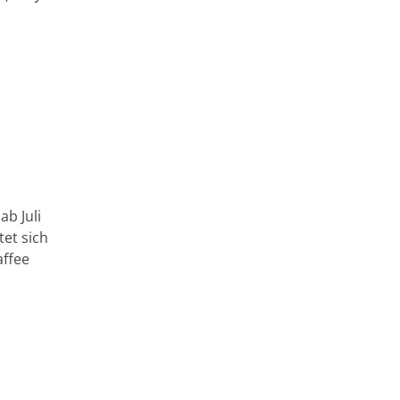
b Juli
tet sich
affee