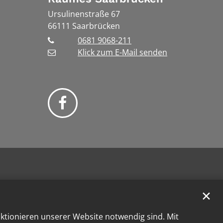
Ursulinenstraße 67
66111
Saarbrücken
0681 9068-211
Klick zum E-Mail senden
✕
nktionieren unserer Website notwendig sind. Mit